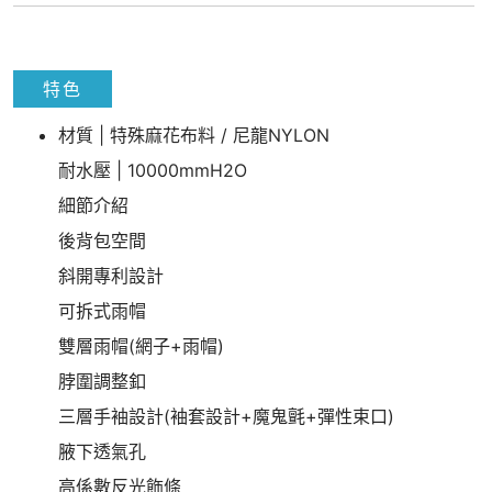
特色
材質 | 特殊麻花布料 / 尼龍NYLON
耐水壓 | 10000mmH2O
細節介紹
後背包空間
斜開專利設計
可拆式雨帽
雙層雨帽(網子+雨帽)
脖圍調整釦
三層手袖設計(袖套設計+魔鬼氈+彈性束口)
腋下透氣孔
高係數反光飾條