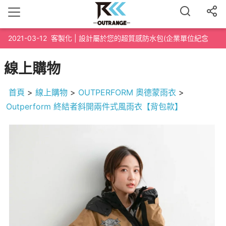
2021-03-12
客製化 | 設計屬於您的超質感防水包(企業單位紀念
品、路跑泳渡紀念品、200個起訂)
線上購物
首頁
>
線上購物
>
OUTPERFORM 奧德蒙雨衣
>
Outperform 終結者斜開兩件式風雨衣【背包款】