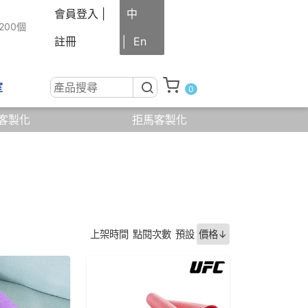
會員登入
|
中
200個
註冊
│
En
室
0
客製化
拒馬客製化
線上
諮詢
結帳
0
(
)
上架時間
點閱次數
預設
價格↓