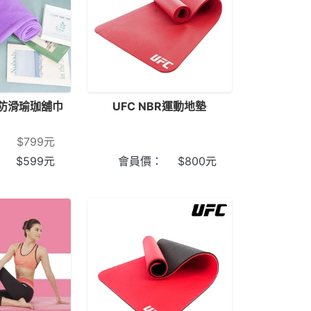
CR 防滑瑜珈舖巾
UFC NBR運動地墊
：
$
799
元
：
$
599
元
會員價：
$
800
元