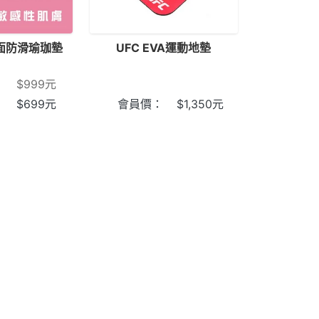
雙面防滑瑜珈墊
UFC EVA運動地墊
：
$
999
元
：
$
699
元
會員價：
$
1,350
元