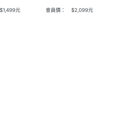
$
1,499
元
會員價：
$
2,099
元