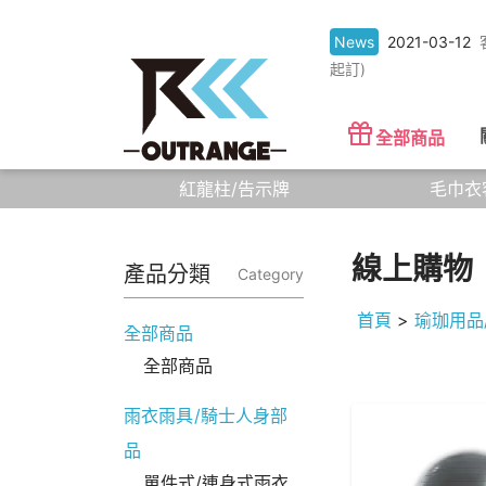
News
2021-03-12
起訂)
全部商品
紅龍柱/告示牌
毛巾衣
線上購物
產品分類
Category
首頁
>
瑜珈用品
全部商品
全部商品
雨衣雨具/騎士人身部
品
單件式/連身式雨衣