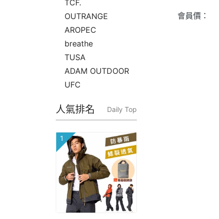
TCF.
會員價：
OUTRANGE
AROPEC
breathe
TUSA
ADAM OUTDOOR
UFC
人氣排名
Daily Top
1