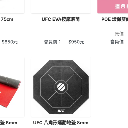
 75cm
UFC EVA按摩滾筒
POE 環保
原價
$
850
元
會員價：
$
950
元
會員價
墊 6mm
UFC 八角形運動地墊 8mm