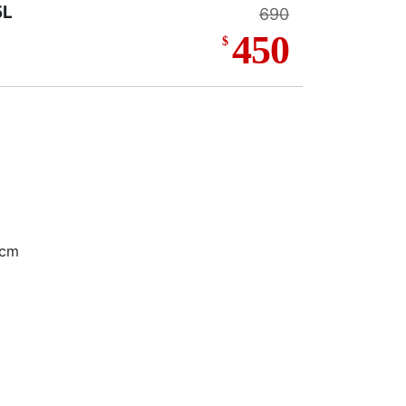
L
690
450
$
cm