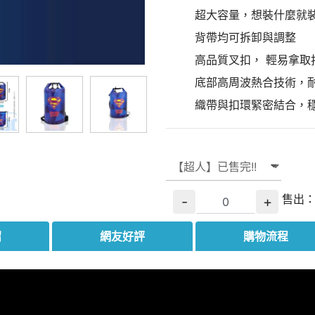
超大容量，想裝什麼就
背帶均可拆卸與調整
高品質叉扣， 輕易拿取
底部高周波熱合技術，
織帶與扣環緊密結合，
售出
-
+
紹
網友好評
購物流程