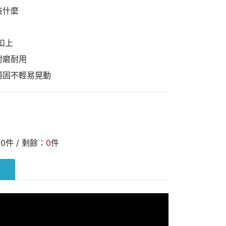
裝什麼
扣上
耐磨耐用
穩固不輕易晃動
：
0
件 / 剩餘：
0
件