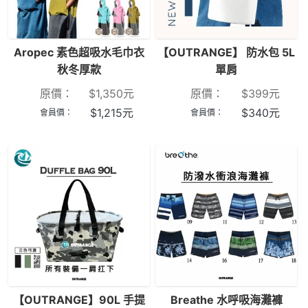
Aropec 素色超吸水毛巾衣
【OUTRANGE】 防水包 5L
秋冬厚款
單肩
原價：
$
1,350
元
原價：
$
399
元
$
1,215
元
$
340
元
會員價：
會員價：
【OUTRANGE】90L 手提
Breathe 水呼吸海灘褲