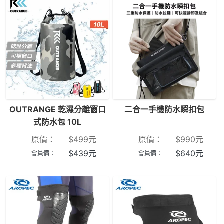
OUTRANGE 乾濕分離窗口
二合一手機防水瞬扣包
式防水包 10L
原價：
$
499
元
原價：
$
990
元
$
439
元
$
640
元
會員價：
會員價：