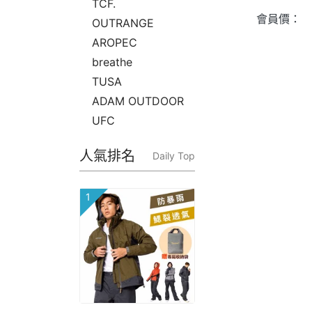
TCF.
會員價：
OUTRANGE
AROPEC
breathe
TUSA
ADAM OUTDOOR
UFC
人氣排名
Daily Top
1