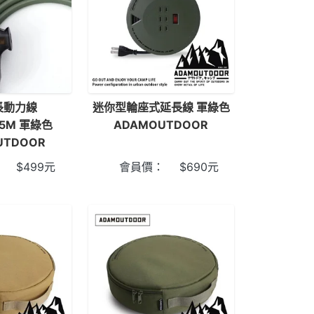
長動力線
迷你型輪座式延長線 軍綠色
15M 軍綠色
ADAMOUTDOOR
UTDOOR
：
$
499
元
會員價：
$
690
元