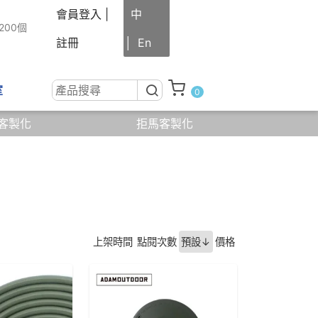
會員登入
|
中
200個
註冊
│
En
室
0
客製化
拒馬客製化
線上
諮詢
結帳
0
(
)
上架時間
點閱次數
預設↓
價格