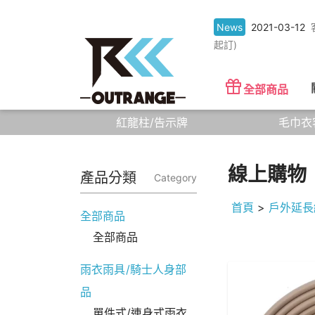
News
2021-03-12
起訂)
全部商品
紅龍柱/告示牌
毛巾衣
線上購物
產品分類
Category
首頁
>
戶外延長
全部商品
全部商品
雨衣雨具/騎士人身部
品
單件式/連身式雨衣