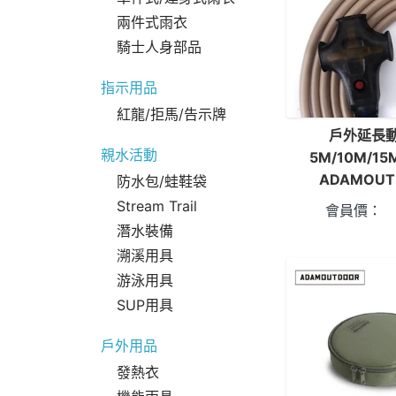
兩件式雨衣
騎士人身部品
指示用品
紅龍/拒馬/告示牌
戶外延長
親水活動
5M/10M/1
ADAMOUT
防水包/蛙鞋袋
Stream Trail
會員價：
潛水裝備
溯溪用具
游泳用具
SUP用具
戶外用品
發熱衣