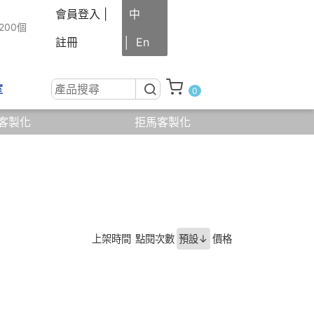
會員登入
|
中
200個
註冊
│
En
室
0
客製化
拒馬客製化
線上
諮詢
結帳
0
(
)
上架時間
點閱次數
預設↓
價格