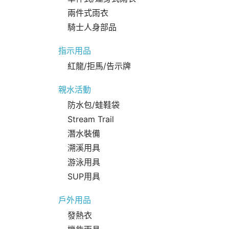
兩件式雨衣
騎士人身部品
指示用品
紅龍/拒馬/告示牌
親水活動
防水包/蛙鞋袋
Stream Trail
潛水裝備
溯溪用具
游泳用具
SUP用具
戶外用品
發熱衣