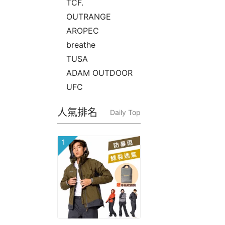
TCF.
OUTRANGE
AROPEC
breathe
TUSA
ADAM OUTDOOR
UFC
人氣排名
Daily Top
1