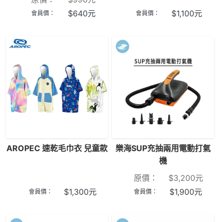
$
640
元
$
1,100
元
會員價：
會員價：
AROPEC 速乾毛巾衣 兒童款
樂海SUP充抽兩用電動打氣
機
原價：
$
3,200
元
$
1,300
元
$
1,900
元
會員價：
會員價：