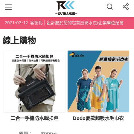
2021-03-12
客製化 | 設計屬於您的超質感防水包(企業單位紀念
品、路跑泳渡紀念品、200個起訂)
線上購物
二合一手機防水瞬扣包
Dodo夏款超吸水毛巾衣
原價：
$
990
元