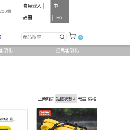
會員登入
|
中
200個
註冊
│
En
室
0
客製化
拒馬客製化
線上
諮詢
結帳
0
(
)
上架時間
點閱次數↓
預設
價格