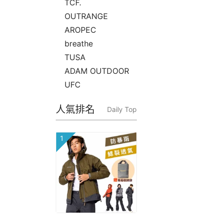
TCF.
OUTRANGE
AROPEC
breathe
TUSA
ADAM OUTDOOR
UFC
人氣排名
Daily Top
1