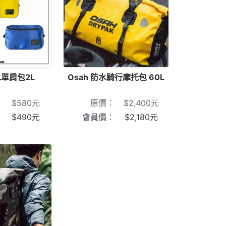
水單肩包2L
Osah 防水騎行摩托包 60L
：
$
580
元
原價：
$
2,400
元
：
$
490
元
會員價：
$
2,180
元