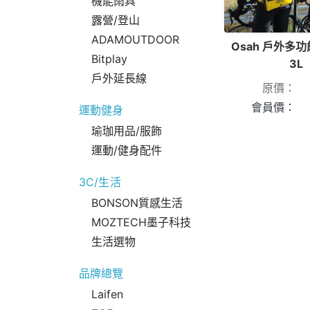
機能雨具
露營/登山
ADAMOUTDOOR
Osah 戶外多
Bitplay
3L
戶外延長線
原價：
會員價：
運動健身
瑜珈用品/服飾
運動/健身配件
3C/生活
BONSON質感生活
MOZTECH墨子科技
生活選物
品牌總覽
Laifen