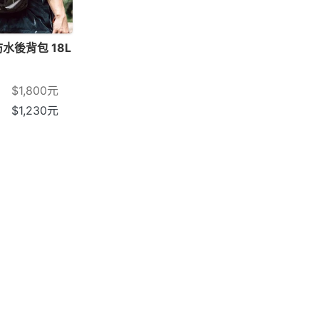
防水後背包 18L
$
1,800
元
$
1,230
元