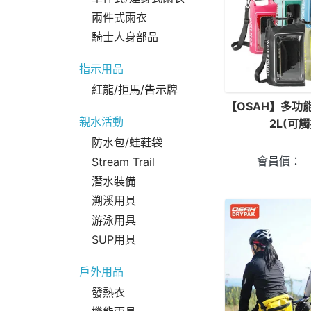
兩件式雨衣
騎士人身部品
指示用品
紅龍/拒馬/告示牌
【OSAH】多功
親水活動
2L(可觸
防水包/蛙鞋袋
會員價：
Stream Trail
潛水裝備
溯溪用具
游泳用具
SUP用具
戶外用品
發熱衣