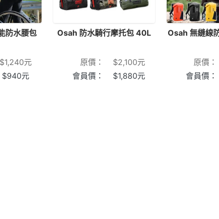
功能防水腰包
Osah 防水騎行摩托包 40L
Osah 無縫線
$
1,240
元
原價：
$
2,100
元
原價：
$
940
元
會員價：
$
1,880
元
會員價：