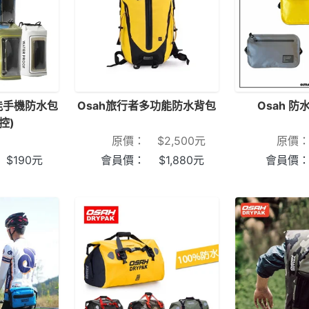
能手機防水包
Osah旅行者多功能防水背包
Osah 防
控)
原價：
$
2,500
元
原價
$
190
元
會員價：
$
1,880
元
會員價