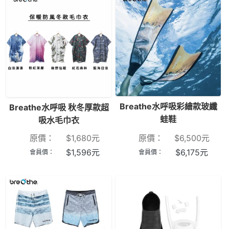
Breathe水呼吸彩繪款玻纖
Breathe水呼吸 秋冬厚款超
蛙鞋
吸水毛巾衣
原價：
$
1,680
元
原價：
$
6,500
元
$
1,596
元
$
6,175
元
會員價：
會員價：