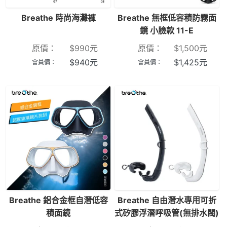
Breathe 時尚海灘褲
Breathe 無框低容積防霧面
鏡 小臉款 11-E
原價：
$
990
元
原價：
$
1,500
元
$
940
元
$
1,425
元
會員價：
會員價：
Breathe 鋁合金框自潛低容
Breathe 自由潛水專用可折
積面鏡
式矽膠浮潛呼吸管(無排水閥)