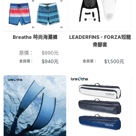
Breathe 時尚海灘褲
LEADERFINS - FORZA短龍
骨腳套
原價：
$
990
元
$
940
元
$
1,500
元
會員價：
會員價：