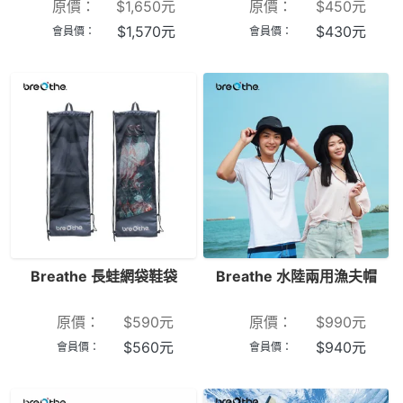
原價：
$
1,650
元
原價：
$
450
元
$
1,570
元
$
430
元
會員價：
會員價：
Breathe 長蛙網袋鞋袋
Breathe 水陸兩用漁夫帽
原價：
$
590
元
原價：
$
990
元
$
560
元
$
940
元
會員價：
會員價：