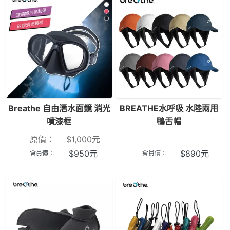
Breathe 自由潛水面鏡 消光
BREATHE水呼吸 水陸兩用
噴漆框
鴨舌帽
原價：
$
1,000
元
$
950
元
$
890
元
會員價：
會員價：