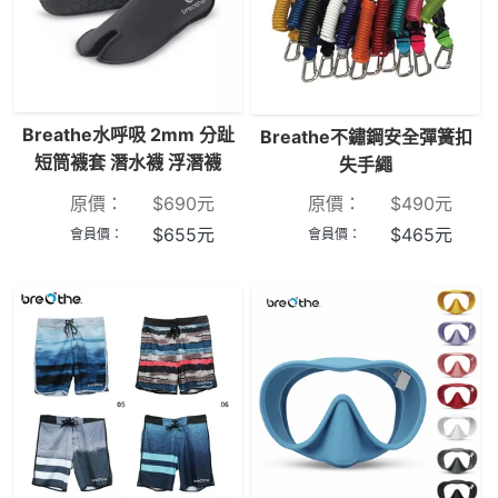
Breathe水呼吸 2mm 分趾
Breathe不鏽鋼安全彈簧扣
短筒襪套 潛水襪 浮潛襪
失手繩
原價：
$
690
元
原價：
$
490
元
$
655
元
$
465
元
會員價：
會員價：