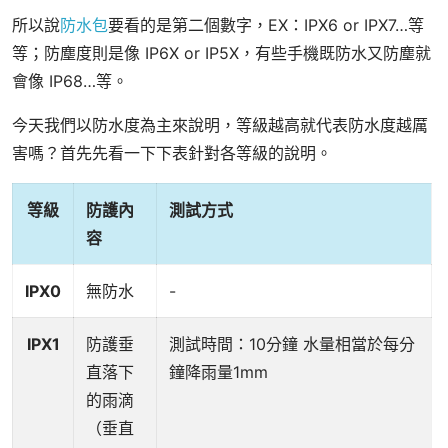
所以說
防水包
要看的是第二個數字，EX：IPX6 or IPX7…等
等；防塵度則是像 IP6X or IP5X，有些手機既防水又防塵就
會像 IP68…等。
今天我們以防水度為主來說明，等級越高就代表防水度越厲
害嗎？首先先看一下下表針對各等級的說明。
等級
防護內
測試方式
容
IPX0
無防水
-
IPX1
防護垂
測試時間：10分鐘 水量相當於每分
直落下
鐘降雨量1mm
的雨滴
（垂直