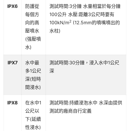
IPX6
防護從
測試時間:3分鐘 水量相當於每分鐘
每個方
100公升 水壓:距離3公尺時要有
2
向的高
100kN/m
(12.5mm的噴嘴噴出的
壓噴水
水柱)
(强壓噴
水)
IPX7
水中最
測試時間:30分鐘，浸入水中1公尺
多1公尺
深
深(短時
間浸水)
IPX8
在水中1
測試時間:持續浸泡水中 水深由提供
公尺以
測試的廠商自行定義
下(延續
性浸水)