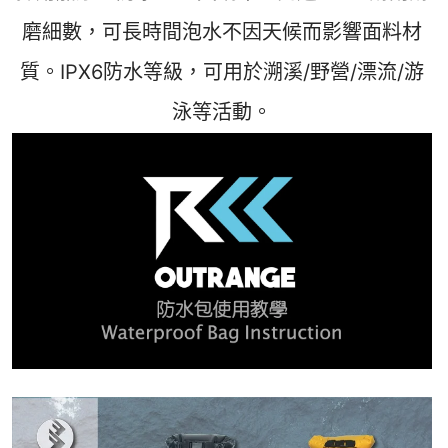
磨細數，可長時間泡水不因天候而影響面料材
質。IPX6防水等級，可用於溯溪/野營/漂流/游
泳等活動。