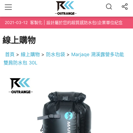
2021-03-12
客製化 | 設計屬於您的超質感防水包(企業單位紀念
品、路跑泳渡紀念品、200個起訂)
線上購物
首頁
>
線上購物
>
防水包袋
>
Marjaqe 溯溪露營多功能
雙肩防水包 30L