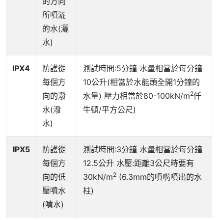
的方向
所噴灑
的水(灑
水)
IPX4
防護從
測試時間:5分鐘 水量相當於每分鐘
每個方
10公升(相當於水能頭全開1分鐘的
2
向的潑
水量) 壓力相當於80-100kN/m
仟
水(潑
牛頓/平方公尺)
水)
IPX5
防護從
測試時間:3分鐘 水量相當於每分鐘
每個方
12.5公升 水壓:距離3公尺時要有
2
向的低
30kN/m
(6.3mm的噴嘴噴出的水
壓噴水
柱)
(噴水)