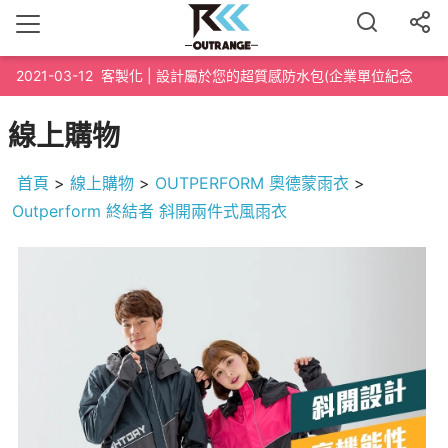
2021-03-12
客製化 | 設計屬於您的超質感防水包(企業單位紀念
品、路跑泳渡紀念品、200個起訂)
線上購物
首頁
>
線上購物
>
OUTPERFORM 奧德蒙雨衣
>
Outperform 終結者 斜開兩件式風雨衣