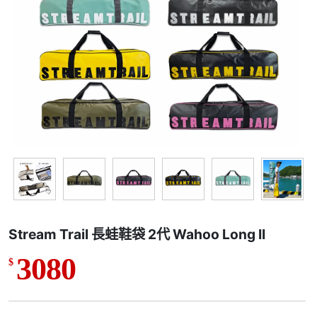
Stream Trail 長蛙鞋袋 2代 Wahoo Long II
3080
$