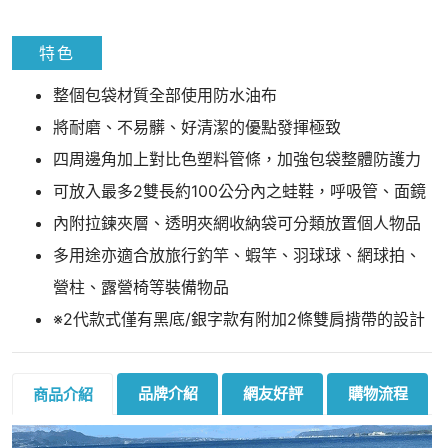
特色
整個包袋材質全部使用防水油布
將耐磨、不易髒、好清潔的優點發揮極致
四周邊角加上對比色塑料管條，加強包袋整體防護力
可放入最多2雙長約100公分內之蛙鞋，呼吸管、面鏡
內附拉鍊夾層、透明夾網收納袋可分類放置個人物品
多用途亦適合放旅行釣竿、蝦竿、羽球球、網球拍、
營柱、露營椅等裝備物品
※2代款式僅有黑底/銀字款有附加2條雙肩揹帶的設計
品牌介紹
網友好評
購物流程
商品介紹